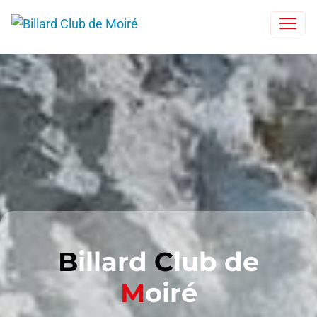
B
illard
C
lub de
M
oiré