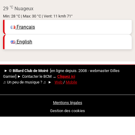
°C
29
Nuageux
Min: 28 °C | Max: 30 °C | Vent: 11 kmh 71°
Français
English
►
© Billard Club de Moiré
[en ligne depuis. 2008 - webmaster Gilles
Garnier] ►
Contacter le BCM →
Cliquez ici
♫
Un peu de musique ?
♫
►
Web
/
Mobile
Mentions légales
Gestion des cookies